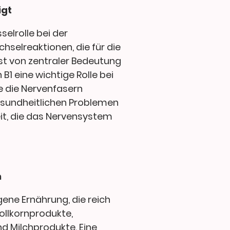
igt
selrolle bei der
hselreaktionen, die für die
st von zentraler Bedeutung
 B1 eine wichtige Rolle bei
e die Nervenfasern
esundheitlichen Problemen
it, die das Nervensystem
n
ene Ernährung, die reich
Vollkornprodukte,
nd Milchprodukte. Eine