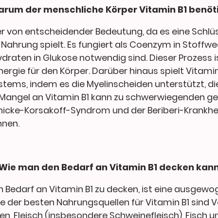
rum der menschliche Körper Vitamin B1 benöt
per von entscheidender Bedeutung, da es eine Schlüs
ahrung spielt. Es fungiert als Coenzym in Stoffwec
aten in Glukose notwendig sind. Dieser Prozess i
Energie für den Körper. Darüber hinaus spielt Vitamin
stems, indem es die Myelinscheiden unterstützt, di
in Mangel an Vitamin B1 kann zu schwerwiegenden g
icke-Korsakoff-Syndrom und der Beriberi-Krankhe
nnen.
Wie man den Bedarf an Vitamin B1 decken kan
 Bedarf an Vitamin B1 zu decken, ist eine ausgewog
ige der besten Nahrungsquellen für Vitamin B1 sind 
n, Fleisch (insbesondere Schweinefleisch), Fisch u